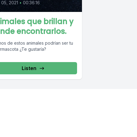
l 05, 2021
•
00:36:16
imales que brillan y
nde encontrarlos.
nos de estos animales podrían ser tu
rmascota ¿Te gustaría?
Listen