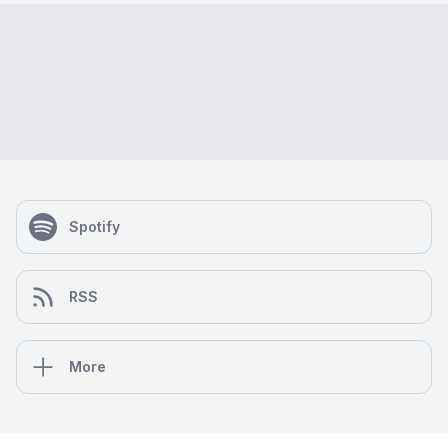
Spotify
RSS
More